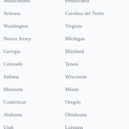
Masachusets
Pensilvania
Arizona
Carolina del Norte
Washington
Virginia
Nueva Jersey
Míchigan
Georgia
Máriland
Colorado
Tenesí
Indiana
Wisconsin
Minesota
Misuri
Conécticut
Oregón
Alabama
Oklahoma
Utah
Luisiana