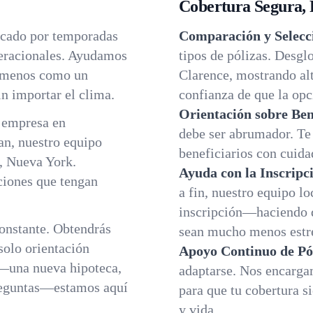
Cobertura Segura, 
rcado por temporadas
Comparación y Selecci
neracionales. Ayudamos
tipos de pólizas. Desgl
ir menos como un
Clarence, mostrando alt
n importar el clima.
confianza de que la opci
Orientación sobre Ben
a empresa en
debe ser abrumador. Te 
an, nuestro equipo
beneficiarios con cuida
e, Nueva York.
Ayuda con la Inscripc
iones que tengan
a fin, nuestro equipo lo
inscripción—haciendo q
constante. Obtendrás
sean mucho menos estre
solo orientación
Apoyo Continuo de Pó
—una nueva hipoteca,
adaptarse. Nos encarga
reguntas—estamos aquí
para que tu cobertura si
y vida.