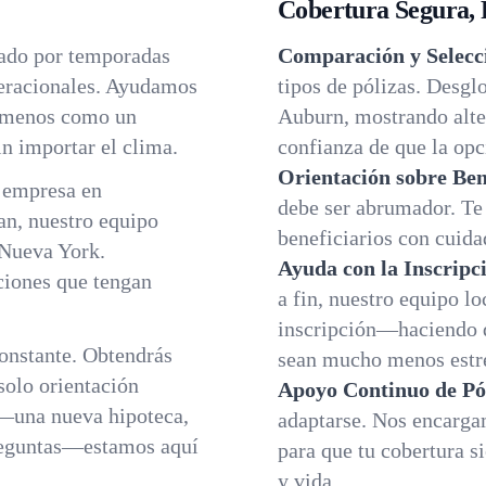
Cobertura Segura, 
cado por temporadas
Comparación y Selecci
neracionales. Ayudamos
tipos de pólizas. Desgl
ir menos como un
Auburn, mostrando alter
n importar el clima.
confianza de que la opci
Orientación sobre Ben
a empresa en
debe ser abrumador. Te 
an, nuestro equipo
beneficiarios con cuida
 Nueva York.
Ayuda con la Inscripc
iones que tengan
a fin, nuestro equipo lo
inscripción—haciendo q
constante. Obtendrás
sean mucho menos estre
solo orientación
Apoyo Continuo de Pó
—una nueva hipoteca,
adaptarse. Nos encarga
reguntas—estamos aquí
para que tu cobertura si
y vida.