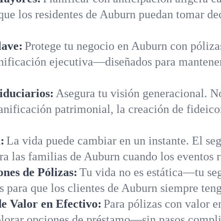
que los residentes de Auburn puedan tomar dec
lave:
Protege tu negocio en Auburn con póliza
nificación ejecutiva—diseñados para mantener 
iduciarios:
Asegura tu visión generacional. N
lanificación patrimonial, la creación de fideic
:
La vida puede cambiar en un instante. El seg
ra las familias de Auburn cuando los eventos r
ones de Pólizas:
Tu vida no es estática—tu se
s para que los clientes de Auburn siempre ten
 Valor en Efectivo:
Para pólizas con valor e
orar opciones de préstamo—sin pasos complic